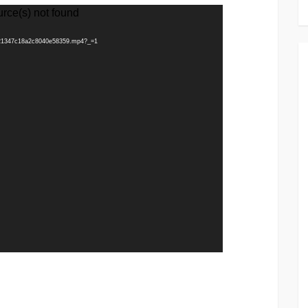
urce(s) not found
a721347c18a2c8040e58359.mp4?_=1