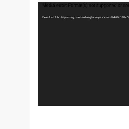
视
Media error: Format(s) not supported or so
频
Download File: http://sung.oss-cn-shanghai.aliyuncs.com/b47897b00
播
放
器