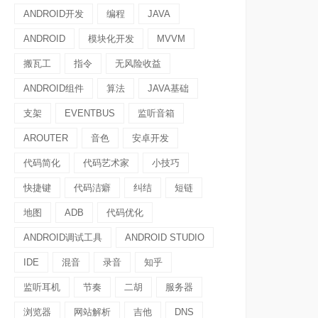
ANDROID开发
编程
JAVA
ANDROID
模块化开发
MVVM
搬瓦工
指令
无风险收益
ANDROID组件
算法
JAVA基础
支架
EVENTBUS
监听音箱
AROUTER
音色
安卓开发
代码简化
代码艺术家
小技巧
快捷键
代码洁癖
纠结
短链
地图
ADB
代码优化
ANDROID调试工具
ANDROID STUDIO
IDE
混音
录音
知乎
监听耳机
节奏
二胡
服务器
浏览器
网站解析
吉他
DNS