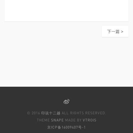
下一篇 >
© 2016
印说十二越
ALL RIGHTS RESERVED.
THEME
SNAPE
MADE BY
VTROIS
京ICP备16009407号-1