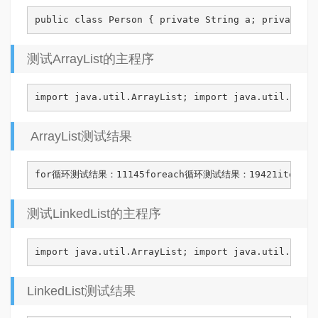
public class Person { private String a; private i
测试ArrayList的主程序
import java.util.ArrayList; import java.util.Ite
ArrayList测试结果
for循环测试结果：11145foreach循环测试结果：19421iterat
测试LinkedList的主程序
import java.util.ArrayList; import java.util.Ite
LinkedList测试结果