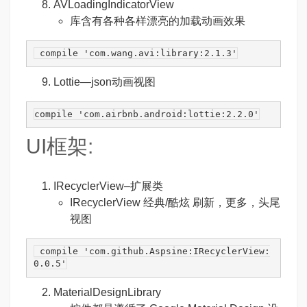
AVLoadingIndicatorView
库含有各种各样漂亮的加载动画效果
 compile 
'com.wang.avi:library:2.1.3'
Lottie
—json动画视图
compile 
'com.airbnb.android:lottie:2.2.0'
UI框架:
IRecyclerView
–扩展类
IRecyclerView 经典/酷炫 刷新，更多，头尾
视图
 compile 
'com.github.Aspsine:IRecyclerView:
0.0.5'
MaterialDesignLibrary