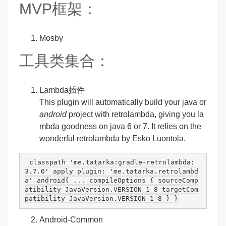
MVP框架：
Mosby
工具类集合：
Lambda插件
This plugin will automatically build your java or
android
project with retrolambda, giving you la
mbda goodness on java 6 or 7. It relies on the
wonderful
retrolambda
by Esko Luontola.
 classpath 
'me.tatarka:gradle-retrolambda:
3.7.0'
 apply plugin: 
'me.tatarka.retrolambd
a'
 android{ ... compileOptions { sourceComp
atibility JavaVersion.VERSION_1_8 targetCom
patibility JavaVersion.VERSION_1_8 } }
Android-Common