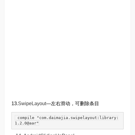
13.
SwipeLayout
—左右滑动，可删除条目
compile
 "
com
.daimajia
.swipelayout
:library
:
1.2.0
@
aar
"