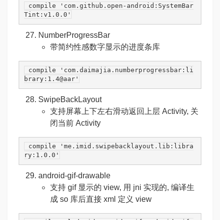
 compile 
'com.github.open-android:SystemBar
Tint:v1.0.0'
NumberProgressBar
带简约性感数字显示的进度条库
 compile 
'com.daimajia.numberprogressbar:li
brary:1.4@aar'
SwipeBackLayout
支持屏幕上下左右滑动返回上层 Activity, 关
闭当前 Activity
 compile 
'me.imid.swipebacklayout.lib:libra
ry:1.0.0'
android-gif-drawable
支持 gif 显示的 view, 用 jni 实现的, 编译生
成 so 库后直接 xml 定义 view