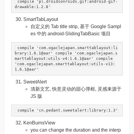
 compile 
'pl.droidsonroids.gif:android-gif-
drawable:1.2.8'
SmartTabLayout
自定义的 Tab title strip, 基于 Google Sampl
es 中的 android-SlidingTabBasic 项目
 compile 
'com.ogaclejapan.smarttablayout:li
brary:1.6.1@aar'
 compile 
'com.ogaclejapan.s
marttablayout:utils-v4:1.6.1@aar'
 compile 
'com.ogaclejapan.smarttablayout:utils-v13:
1.6.1@aar'
SweetAlert
清新文艺, 快意灵动的甜心弹框, 灵感来源于
JS 版
 compile 
'cn.pedant.sweetalert:library:1.3'
KenBurnsView
you can change the duration and the interp