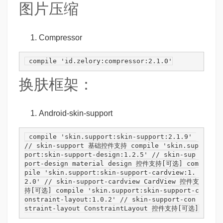
图片压缩
Compressor
 compile 
'id.zelory:compressor:2.1.0'
换肤框架：
Android-skin-support
 compile 
'skin.support:skin-support:2.1.9'
// skin-support 基础控件支持
 compile 
'skin.sup
port:skin-support-design:1.2.5'
// skin-sup
port-design material design 控件支持[可选]
 com
pile 
'skin.support:skin-support-cardview:1.
2.0'
// skin-support-cardview CardView 控件支
持[可选]
 compile 
'skin.support:skin-support-c
onstraint-layout:1.0.2'
// skin-support-con
straint-layout ConstraintLayout 控件支持[可选]