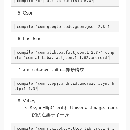
 compile 
'org.xutils:xutils:3.5.0'
Gson
 compile 
'com.google.code.gson:gson:2.8.1'
FastJson
 compile 
'com.alibaba:fastjson:1.2.37'
 comp
ile 
'com.alibaba:fastjson:1.1.62.android'
android-async-http
—异步请求
 compile 
'com.loopj.android:android-async-h
ttp:1.4.9'
Volley
AsyncHttpClient 和 Universal-Image-Loade
r 的优点集于了一身
 compile 
'com.mcxiaoke.volley:library:1.0.1