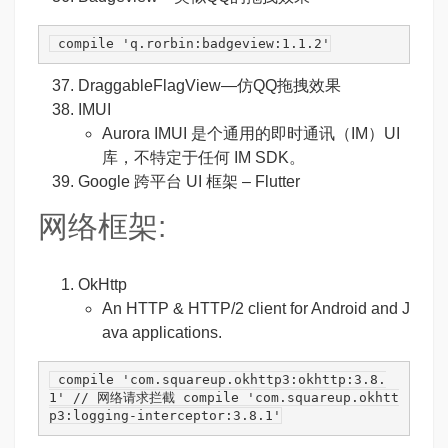
 compile 
'q.rorbin:badgeview:1.1.2'
DraggableFlagView
—仿QQ拖拽效果
IMUI
Aurora IMUI 是个通用的即时通讯（IM）UI
库，不特定于任何 IM SDK。
Google 跨平台 UI 框架 – Flutter
网络框架:
OkHttp
An HTTP & HTTP/2 client for Android and J
ava applications.
 compile 
'com.squareup.okhttp3:okhttp:3.8.
1'
// 网络请求拦截
 compile 
'com.squareup.okhtt
p3:logging-interceptor:3.8.1'