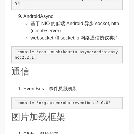
9'
AndroidAsync
基于 NIO 的低端 Android 异步 socket, http
(client+server)
websocket 和 socket.io 网络通信协议类库
 compile 
'com.koushikdutta.async:androidasy
nc:2.2.1'
通信
EventBus
—事件总线机制
 compile 
'org.greenrobot:eventbus:3.0.0'
图片加载框架