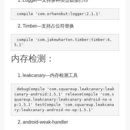
Logger
—支持多种类型数据打印
 compile 
'com.orhanobut:logger:2.1.1'
Timber
—支持占位符替换
 compile 
'com.jakewharton.timber:timber:4.
5.1'
内存检测：
leakcanary
—内存检测工具
 debugCompile 
'com.squareup.leakcanary:leak
canary-android:1.5.1'
 releaseCompile 
'com.s
quareup.leakcanary:leakcanary-android-no-o
p:1.5.1'
 testCompile 
'com.squareup.leakcana
ry:leakcanary-android-no-op:1.5.1'
android-weak-handler