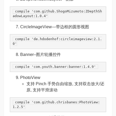
 compile 
'com.github.ShogoMizumoto:ZDepthSh
adowLayout:1.0.4'
CircleImageView
—带边框的圆形视图
 compile 
'de.hdodenhof:circleimageview:2.1.
0'
Banner
–图片轮播控件
 compile 
'com.youth.banner:banner:1.4.9'
PhotoView
支持 Pinch 手势自由缩放, 支持双击放大/还
原, 支持平滑滚动
 compile 
'com.github.chrisbanes:PhotoView:
1.2.5'