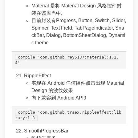
Material 是将 Material Design 风格控件封
装在该库当中,
目前封装有Progress, Button, Switch, Slider,
Spinner, Text Field, TabPageIndicator, Sna
ckBar, Dialog, BottomSheetDialog, Dynami
c theme
 compile 
'com.github.rey5137:material:1.2.
4'
RippleEffect
实现在 Android 任何组件点击出现 Material
Design 的波纹效果
向下兼容到 Android API9
 compile 
'com.github.traex.rippleeffect:lib
rary:1.3'
SmoothProgressBar