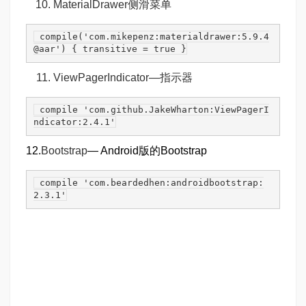
MaterialDrawer
侧滑菜单
 compile(
'com.mikepenz:materialdrawer:5.9.4
@aar'
) { transitive = 
true
 }
ViewPagerIndicator
—指示器
 compile 
'com.github.JakeWharton:ViewPagerI
ndicator:2.4.1'
12.
Bootstrap
— Android版的Bootstrap
 compile 
'com.beardedhen:androidbootstrap:
2.3.1'