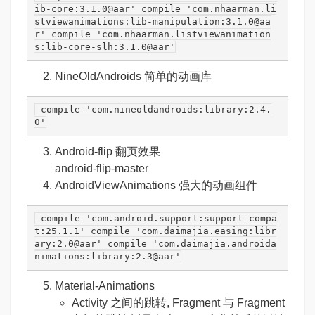
ib-core:3.1.0@aar'
 compile 
'com.nhaarman.li
stviewanimations:lib-manipulation:3.1.0@aa
r'
 compile 
'com.nhaarman.listviewanimation
s:lib-core-slh:3.1.0@aar'
NineOldAndroids
简单的动画库
 compile 
'com.nineoldandroids:library:2.4.
0'
Android-flip
翻页效果
android-flip-master
AndroidViewAnimations
强大的动画组件
 compile 
'com.android.support:support-compa
t:25.1.1'
 compile 
'com.daimajia.easing:libr
ary:2.0@aar'
 compile 
'com.daimajia.androida
nimations:library:2.3@aar'
Material-Animations
Activity 之间的跳转, Fragment 与 Fragment