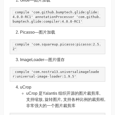
Glide
—图片加载
 compile 
'com.github.bumptech.glide:glide:
4.0.0-RC1'
 annotationProcessor 
'com.github.
bumptech.glide:compiler:4.0.0-RC1'
Picasso
—图片加载
 compile 
'com.squareup.picasso:picasso:2.5.
2'
ImageLoader
—图片缓存
 compile 
'com.nostra13.universalimageloade
r:universal-image-loader:1.9.5'
uCrop
uCrop 是Yalantis 组织开源的图片裁剪库,
支持缩放, 旋转图片, 支持各种比例的裁剪框,
非常强大的一个图片裁剪库