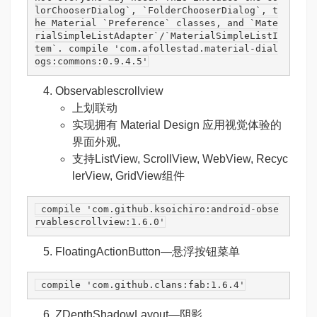
lorChooserDialog`, `FolderChooserDialog`, t
he Material `Preference` classes, and `Mate
rialSimpleListAdapter`/`MaterialSimpleListI
tem`. compile '
com.afollestad.material-
dial
ogs:
commons:
0
.
9.4
.
5
'
Observablescrollview
上划联动
实现拥有 Material Design 应用视觉体验的
界面外观,
支持ListView, ScrollView, WebView, Recyc
lerView, GridView组件
 compile 
'com.github.ksoichiro:android-obse
rvablescrollview:1.6.0'
FloatingActionButton
—悬浮按钮菜单
 compile 
'com.github.clans:fab:1.6.4'
ZDepthShadowLayout
—阴影