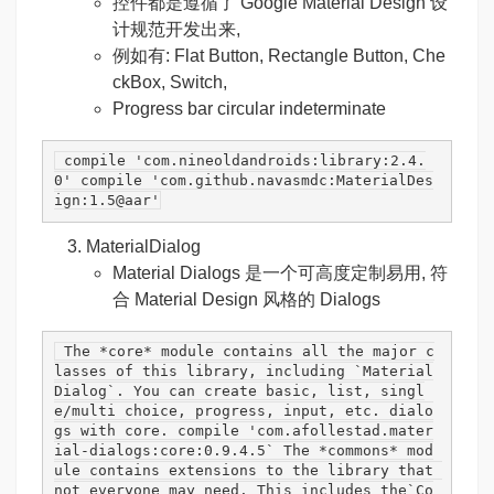
控件都是遵循了 Google Material Design 设
计规范开发出来,
例如有: Flat Button, Rectangle Button, Che
ckBox, Switch,
Progress bar circular indeterminate
 compile 
'com.nineoldandroids:library:2.4.
0'
 compile 
'com.github.navasmdc:MaterialDes
ign:1.5@aar'
MaterialDialog
Material Dialogs 是一个可高度定制易用, 符
合 Material Design 风格的 Dialogs
 The *core* 
module
contains
all
the
major
c
lasses
of
this
library
, 
including
 `
Material
Dialog
`.
 You can create basic, list, singl
e/multi choice, progress, input, etc. dialo
gs with core. compile 
'com.afollestad.mater
ial-dialogs:core:0.9.4.5` The *commons* mod
ule contains extensions to the library that 
not everyone may need. This includes the`Co