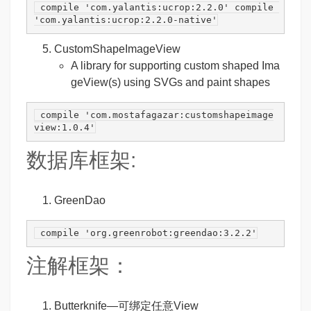
 compile 
'com.yalantis:ucrop:2.2.0'
 compile 
'com.yalantis:ucrop:2.2.0-native'
CustomShapeImageView
A library for supporting custom shaped Ima
geView(s) using SVGs and paint shapes
 compile 
'com.mostafagazar:customshapeimage
view:1.0.4'
数据库框架:
GreenDao
 compile 
'org.greenrobot:greendao:3.2.2'
注解框架：
Butterknife
—可绑定任意View