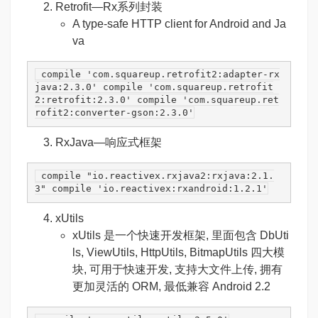
Retrofit
—
Rx系列封装
A type-safe HTTP client for Android and Ja
va
 compile 
'com.squareup.retrofit2:adapter-rx
java:2.3.0'
 compile 
'com.squareup.retrofit
2:retrofit:2.3.0'
 compile 
'com.squareup.ret
rofit2:converter-gson:2.3.0'
RxJava
—响应式框架
 compile 
"io.reactivex.rxjava2:rxjava:2.1.
3"
 compile 
'io.reactivex:rxandroid:1.2.1'
xUtils
xUtils 是一个快速开发框架, 里面包含 DbUti
ls, ViewUtils, HttpUtils, BitmapUtils 四大模
块, 可用于快速开发, 支持大文件上传, 拥有
更加灵活的 ORM, 最低兼容 Android 2.2