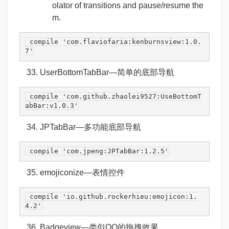
olator of transitions and pause/resume the
m.
 compile 
'com.flaviofaria:kenburnsview:1.0.
7'
UserBottomTabBar
—简单的底部导航
 compile 
'com.github.zhaolei9527:UseBottomT
abBar:v1.0.3'
JPTabBar
—多功能底部导航
 compile 
'com.jpeng:JPTabBar:1.2.5'
emojiconize
—表情控件
 compile 
'io.github.rockerhieu:emojicon:1.
4.2'
Badgeview
—类似QQ的拖拽效果