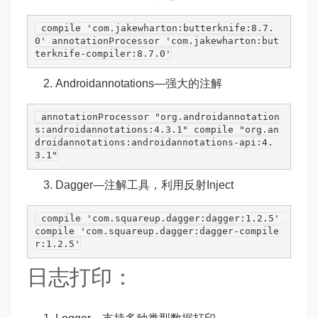
 compile 
'com.jakewharton:butterknife:8.7.
0'
 annotationProcessor 
'com.jakewharton:but
terknife-compiler:8.7.0'
Androidannotations
—强大的注解
annotationProcessor
 "
org
.androidannotation
s
:androidannotations
:4.3.1"
compile
 "
org
.an
droidannotations
:androidannotations-api
:4.
3.1"
Dagger
—注解工具，利用反射Inject
 compile 
'com.squareup.dagger:dagger:1.2.5'
compile 
'com.squareup.dagger:dagger-compile
r:1.2.5'
日志打印：