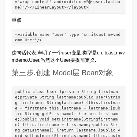
="wrap_content" android:text="@{user.lastna
me}"/></LinearLayout></layout>
重点:
<variable name="user" type="cn.itcast.mvvmd
emo.User"/>
这句话代表,声明了一个user变量,类型是cn.itcast.mvv
mdemo.User,当然这个User要提前定义.
第三步.创建 Model层 Bean对象
public class User {private String firstnam
e;private String lastname;public User(Strin
g firstname, Stringlastname) {this.firstnam
e = firstname;this.lastname = lastname;}pub
lic String getFirstname() {return firstnam
e;}public void setFirstname(Stringfirstnam
e) {this.firstname = firstname;}public Stri
ng getLastname() {return lastname;}public v
oid setLastname(Stringlastname) {this.lastn