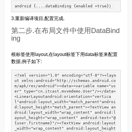
android {....dataBinding {enabled =true}｝
3.重新编译项目,配置完成.
第二步.在布局文件中使用DataBind
ing
根标签使用layout,在layout标签下用data标签来配置
数据,例子如下:
<?xml version="1.0" encoding="utf-8"?><layo
ut xmlns:android="http://schemas.android.co
m/apk/res/android"><data><variable name="us
er" type="cn.itcast.mvvmdemo.User"/></data>
<LinearLayoutandroid:orientation="vertica
l"android:layout_width="match_parent"androi
d:layout_height="match_parent"><TextView an
droid:layout_width="wrap_content" android:l
ayout_height="wrap_content" android:text="@
{user.firstname}"/><TextView android:layout
_width="wrap_content" android:layout_height