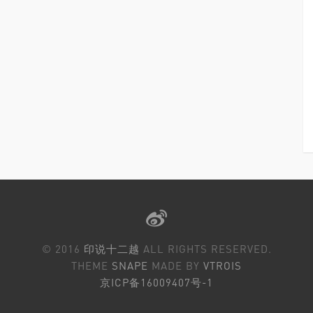
© 2016
印说十二越
ALL RIGHTS RESERVED.
THEME
SNAPE
MADE BY
VTROIS
京ICP备16009407号-1