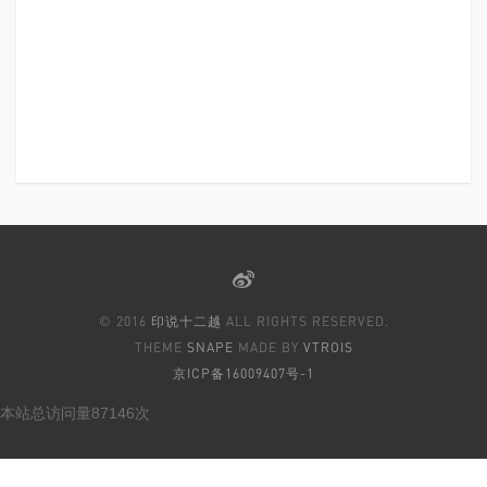
© 2016
印说十二越
ALL RIGHTS RESERVED.
THEME
SNAPE
MADE BY
VTROIS
京ICP备16009407号-1
本站总访问量
87146
次