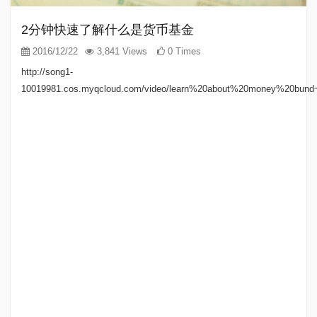
2分钟快速了解什么是货币基金
2016/12/22
3,841 Views
0 Times
http://song1-
10019981.cos.myqcloud.com/video/learn%20about%20money%20bun