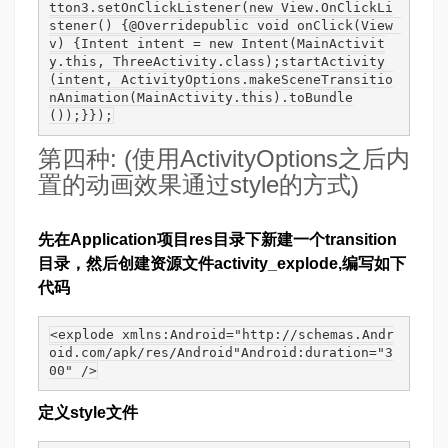
tton3.setOnClickListener(new View.OnClickLi
stener() {@Overridepublic void onClick(View 
v) {Intent intent = new Intent(MainActivit
y.this, ThreeActivity.class);startActivity
(intent, ActivityOptions.makeSceneTransitio
nAnimation(MainActivity.this).toBundle
());}});
第四种: (使用ActivityOptions之后内
置的动画效果通过style的方式)
先在Application项目res目录下新建一个transition
目录，然后创建资源文件activity_explode,编写如下
代码
<explode xmlns:Android="http://schemas.Andr
oid.com/apk/res/Android"Android:duration="3
00" />
定义style文件