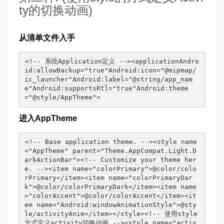
ty的切换动画)
从清单文件入手
<!-- 系统Application定义 --><applicationAndro
id:allowBackup="true"Android:icon="@mipmap/
ic_launcher"Android:label="@string/app_nam
e"Android:supportsRtl="true"Android:theme
="@style/AppTheme">
进入AppTheme
<!-- Base application theme. --><style name
="AppTheme" parent="Theme.AppCompat.Light.D
arkActionBar"><!-- Customize your theme her
e. --><item name="colorPrimary">@color/colo
rPrimary</item><item name="colorPrimaryDar
k">@color/colorPrimaryDark</item><item name
="colorAccent">@color/colorAccent</item><it
em name="Android:windowAnimationStyle">@sty
le/activityAnim</item></style><!-- 使用style
方式定义activity切换动画 --><style name="activ