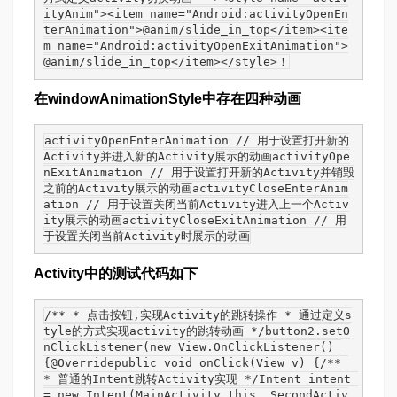
ityAnim"><item name="Android:activityOpenEn
terAnimation">@anim/slide_in_top</item><ite
m name="Android:activityOpenExitAnimation">
@anim/slide_in_top</item></style>！
在windowAnimationStyle中存在四种动画
activityOpenEnterAnimation // 用于设置打开新的
Activity并进入新的Activity展示的动画activityOpe
nExitAnimation // 用于设置打开新的Activity并销毁
之前的Activity展示的动画activityCloseEnterAnim
ation // 用于设置关闭当前Activity进入上一个Activ
ity展示的动画activityCloseExitAnimation // 用
于设置关闭当前Activity时展示的动画
Activity中的测试代码如下
/** * 点击按钮,实现Activity的跳转操作 * 通过定义s
tyle的方式实现activity的跳转动画 */button2.setO
nClickListener(new View.OnClickListener() 
{@Overridepublic void onClick(View v) {/** 
* 普通的Intent跳转Activity实现 */Intent intent 
= new Intent(MainActivity.this, SecondActiv