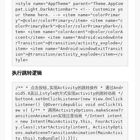
<style name="AppTheme" parent="Theme.AppCom
pat.Light.DarkActionBar"> <!-- Customize yo
ur theme here. --> <item name="colorPrimar
y">@color/colorPrimary</item> <item name="c
olorPrimaryDark">@color/colorPrimaryDark</i
tem> <item name="colorAccent">@color/colorA
ccent</item> <item name="Android:windowEnte
rTransition">@transition/activity_explode</
item> <item name="Android:windowExitTransit
ion">@transition/activity_explode</item></s
tyle>
执行跳转逻辑
/** * 点击按钮,实现Activity的跳转操作 * 通过Andr
oid5.0及以上style的方式实现activity的跳转动画 */
button4.setOnClickListener(new View.OnClick
Listener() {@Overridepublic void onClick(Vi
ew v) {/** * 调用ActivityOptions.makeSceneTr
ansitionAnimation实现过度动画 */Intent intent 
= new Intent(MainActivity.this, FourActivit
y.class);startActivity(intent, ActivityOpti
ons.makeSceneTransitionAnimation(MainActivi
ty.this).toBundle());}});