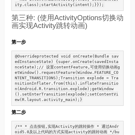
ity.class);startActivity(intent);}});
第三种: (使用ActivityOptions切换动
画实现Activity跳转动画)
第一步
@Overrideprotected void onCreate(Bundle sav
edInstanceState) {super.onCreate(savedInsta
nceState);// 设置contentFeature,可使用切换动画g
etWindow().requestFeature(Window.FEATURE_CO
NTENT_TRANSITIONS);Transition explode = Tra
nsitionInflater.from(this).inflateTransitio
n(Android.R.transition.explode);getWindow
().setEnterTransition(explode);setContentVi
ew(R.layout.activity_main);}
第二步
/** * 点击按钮,实现Activity的跳转操作 * 通过Andr
oid5.0及以上代码的方式实现activity的跳转动画 */bu