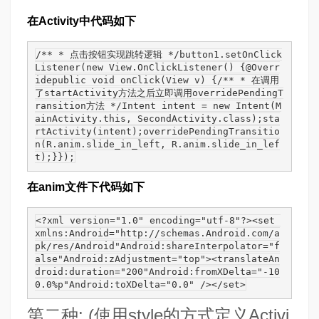
在Activity中代码如下
/** * 点击按钮实现跳转逻辑 */button1.setOnClick
Listener(new View.OnClickListener() {@Overr
idepublic void onClick(View v) {/** * 在调用
了startActivity方法之后立即调用overridePendingT
ransition方法 */Intent intent = new Intent(M
ainActivity.this, SecondActivity.class);sta
rtActivity(intent);overridePendingTransitio
n(R.anim.slide_in_left, R.anim.slide_in_lef
t);}});
在anim文件下代码如下
<?xml version="1.0" encoding="utf-8"?><set 
xmlns:Android="http://schemas.Android.com/a
pk/res/Android"Android:shareInterpolator="f
alse"Android:zAdjustment="top"><translateAn
droid:duration="200"Android:fromXDelta="-10
0.0%p"Android:toXDelta="0.0" /></set>
第二种: (使用style的方式定义Activi