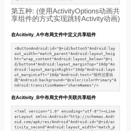
第五种: (使用ActivityOptions动画共
享组件的方式实现跳转Activity动画)
在Acitivity_A中布局文件中定义共享组件
<ButtonAndroid:id="@+id/button5"Android:lay
out_width="match_parent"Android:layout_heig
ht="wrap_content"Android:layout_below="@+i
d/button4"Android:layout_marginTop="10dp"An
droid:layout_marginRight="10dp"Android:layo
ut_marginLeft="10dp"Android:text="组件过度动
画"Android:background="@color/colorPrimary"A
ndroid:transitionName="shareNames"/>
在Acitivity_B中布局文件中关联共享组件
<?xml version="1.0" encoding="utf-8"?><Line
arLayout xmlns:Android="http://schemas.Andr
oid.com/apk/res/Android"Android:id="@+id/ac
tivity_second"Android:layout_width="match_p