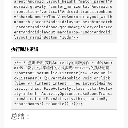
arent"Android:layout_height="match_parent"A
ndroid:gravity="center_horizontal"Android:o
rientation="vertical"Android:transitionName
="shareNames"><TextViewAndroid:layout_width
="match_parent"Android:layout_height="match
_parent"Android:background="@color/colorAcc
ent"Android:layout_marginTop="10dp"Android:
layout_marginBottom="10dp"/>
执行跳转逻辑
/** * 点击按钮,实现Activity的跳转操作 * 通过Andr
oid5.0及以上共享组件的方式实现activity的跳转动画 
*/button5.setOnClickListener(new View.OnCli
ckListener() {@Overridepublic void onClick
(View v) {Intent intent = new Intent(MainAc
tivity.this, FiveActivity.class);startActiv
ity(intent, ActivityOptions.makeSceneTransi
tionAnimation(MainActivity.this, button5, 
"shareNames").toBundle());}});
总结：