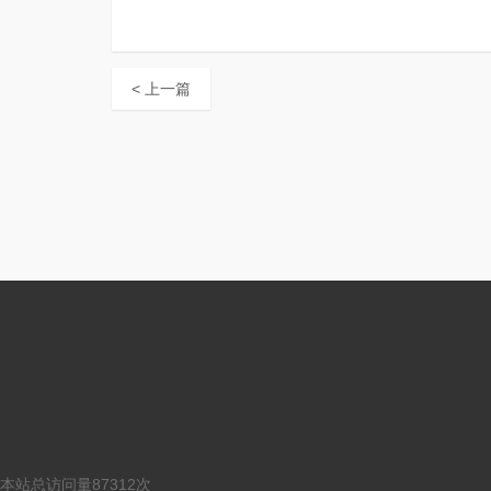
< 上一篇
本站总访问量
87312
次