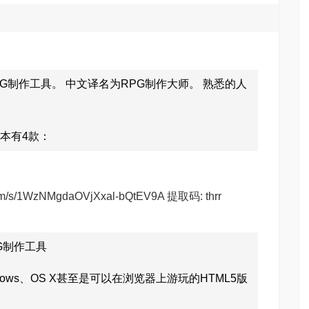
推出的RPG制作工具。 中文译名为RPG制作大师。 熟悉的人
本有4款：
.com/s/1WzNMgdaOVjXxal-bQtEV9A
提取码: thrr
G制作工具
ndows、OS X甚至是可以在浏览器上游玩的HTML5版